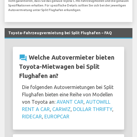
nicht garantieren, dass Sie das genaue Toyota C-HR-Fahrzeugmodell und die genauen
Spezifikationen erhalten. Für spezifische Details sollten Sie sich bei der jeweiligen
Autovermietung unter Split Flughafen erkundigen.
Toyota-Fahrzeugvermietung bei Split Flughafen – FAQ
question_answer
Welche Autovermieter bieten
Toyota-Mietwagen bei Split
Flughafen an?
Die folgenden Autovermietungen bei Split
Flughafen bieten eine Reihe von Modellen
von Toyota an:
AVANT CAR
,
AUTOWILL
RENT A CAR
,
CARWIZ
,
DOLLAR THRIFTY
,
RIDECAR
,
EUROPCAR