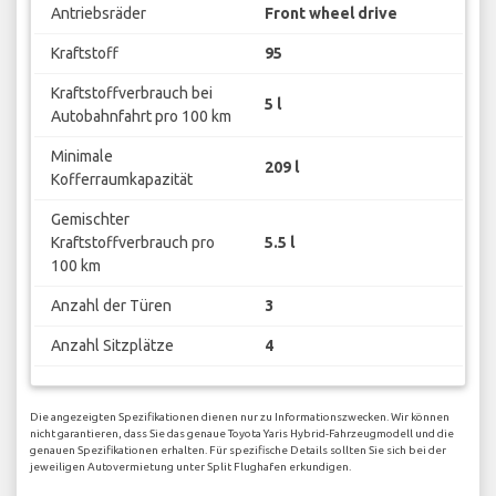
Antriebsräder
Front wheel drive
Kraftstoff
95
Kraftstoffverbrauch bei
5 l
Autobahnfahrt pro 100 km
Minimale
209 l
Kofferraumkapazität
Gemischter
Kraftstoffverbrauch pro
5.5 l
100 km
Anzahl der Türen
3
Anzahl Sitzplätze
4
Die angezeigten Spezifikationen dienen nur zu Informationszwecken. Wir können
nicht garantieren, dass Sie das genaue Toyota Yaris Hybrid-Fahrzeugmodell und die
genauen Spezifikationen erhalten. Für spezifische Details sollten Sie sich bei der
jeweiligen Autovermietung unter Split Flughafen erkundigen.