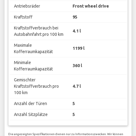
Antriebsräder
Front wheel drive
Kraftstoff
95
Kraftstoffverbrauch bei
4.1 l
Autobahnfahrt pro 100 km
Maximale
1199 l
Kofferraumkapazität
Minimale
360 l
Kofferraumkapazität
Gemischter
Kraftstoffverbrauch pro
4.7 l
100 km
Anzahl der Türen
5
Anzahl Sitzplätze
5
Die angezeigten Spezifikationen dienen nur zu Informationszwecken. Wir können