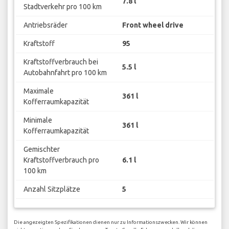
7.8 l
Stadtverkehr pro 100 km
Antriebsräder
Front wheel drive
Kraftstoff
95
Kraftstoffverbrauch bei
5.5 l
Autobahnfahrt pro 100 km
Maximale
361 l
Kofferraumkapazität
Minimale
361 l
Kofferraumkapazität
Gemischter
Kraftstoffverbrauch pro
6.1 l
100 km
Anzahl Sitzplätze
5
Die angezeigten Spezifikationen dienen nur zu Informationszwecken. Wir können