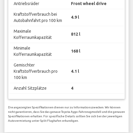
Antriebsräder
Front wheel drive
Kraftstoffverbrauch bei
4.9 l
Autobahnfahrt pro 100 km
Maximale
812 l
Kofferraumkapazität
Minimale
168 l
Kofferraumkapazität
Gemischter
Kraftstoffverbrauch pro
4.1 l
100 km
Anzahl Sitzplätze
4
Die angezeigten Spezifikationen dienen nur zu Informationszwecken. Wir können
nicht garantieren, dass Sie das genaue Toyota Aygo-Fahrzeugmodell und die genauen
Spezifikationen erhalten. Für spezifische Details sollten Sie sich bei der jeweiligen
Autovermietung unter Split Flughafen erkundigen.