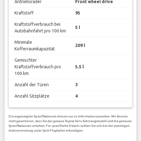
Antriebsräder
Front wheel drive
Kraftstoff
95
Kraftstoffverbrauch bei
5 l
Autobahnfahrt pro 100 km
Minimale
209 l
Kofferraumkapazität
Gemischter
Kraftstoffverbrauch pro
5.5 l
100 km
Anzahl der Türen
3
Anzahl Sitzplätze
4
Die angezeigten Spezifikationen dienen nur zu Informationszwecken. Wir können
nicht garantieren, dass Sie das genaue Toyota Yaris-Fahrzeugmodell und die genauen
Spezifikationen erhalten. Für spezifische Details sollten Sie sich bei der jeweiligen
Autovermietung unter Split Flughafen erkundigen.