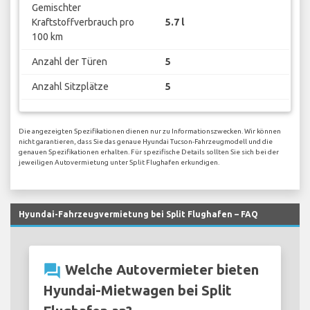
Gemischter
Kraftstoffverbrauch pro
5.7 l
100 km
Anzahl der Türen
5
Anzahl Sitzplätze
5
Die angezeigten Spezifikationen dienen nur zu Informationszwecken. Wir können
nicht garantieren, dass Sie das genaue Hyundai Tucson-Fahrzeugmodell und die
genauen Spezifikationen erhalten. Für spezifische Details sollten Sie sich bei der
jeweiligen Autovermietung unter Split Flughafen erkundigen.
Hyundai-Fahrzeugvermietung bei Split Flughafen – FAQ
question_answer
Welche Autovermieter bieten
Hyundai-Mietwagen bei Split