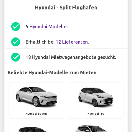
Hyundai - Split Flughafen
check_circle
5
Hyundai Modelle
.
check_circle
Erhältlich bei
12 Lieferanten
.
check_circle
18 Hyundai Mietwagenangebote gesucht.
Beliebte Hyundai-Modelle zum Mieten:
Hyundai Bayon
Hyundai i10