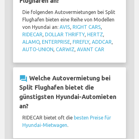
Flughafen an?
Die folgenden Autovermietungen bei Split
Flughafen bieten eine Reihe von Modellen
von Hyundai an:
AVIS
,
RIGHT CARS
,
RIDECAR
,
DOLLAR THRIFTY
,
HERTZ
,
ALAMO
,
ENTERPRISE
,
FIREFLY
,
ADDCAR
,
AUTO-UNION
,
CARWIZ
,
AVANT CAR
question_answer
Welche Autovermietung bei
Split Flughafen bietet die
günstigsten Hyundai-Automieten
an?
RIDECAR bietet oft die
besten Preise für
Hyundai-Mietwagen
.