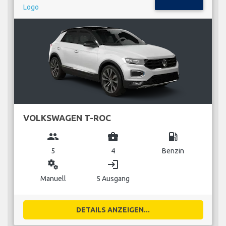
VOLKSWAGEN T-ROC
group
business_center
local_gas_station
5
4
Benzin
miscellaneous_services
login
Manuell
5 Ausgang
DETAILS ANZEIGEN...