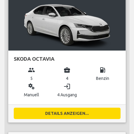
SKODA OCTAVIA
group
business_center
local_gas_station
5
4
Benzin
miscellaneous_services
login
Manuell
4 Ausgang
DETAILS ANZEIGEN...