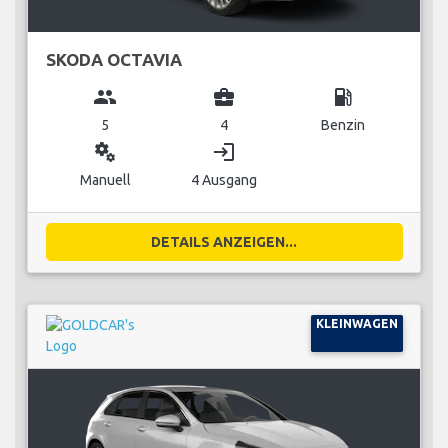
SKODA OCTAVIA
group
business_center
local_gas_station
5
4
Benzin
miscellaneous_services
login
Manuell
4 Ausgang
DETAILS ANZEIGEN...
KLEINWAGEN