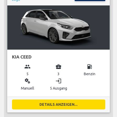
KIA CEED
group
business_center
local_gas_station
5
3
Benzin
miscellaneous_services
login
Manuell
5 Ausgang
DETAILS ANZEIGEN...