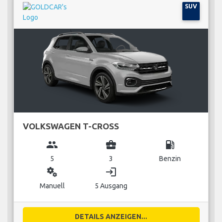
SUV
VOLKSWAGEN T-CROSS
group
business_center
local_gas_station
5
3
Benzin
miscellaneous_services
login
Manuell
5 Ausgang
DETAILS ANZEIGEN...