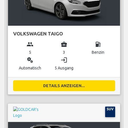
VOLKSWAGEN TAIGO
group
business_center
local_gas_station
5
3
Benzin
miscellaneous_services
login
Automatisch
5 Ausgang
DETAILS ANZEIGEN...
SUV