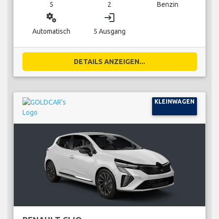
5
2
Benzin
miscellaneous_services
login
Automatisch
5 Ausgang
DETAILS ANZEIGEN...
KLEINWAGEN