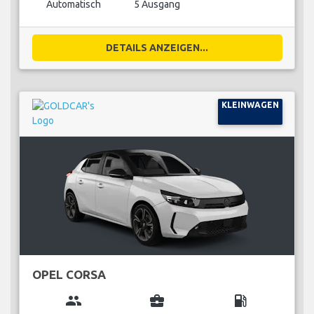
Automatisch
5 Ausgang
DETAILS ANZEIGEN...
KLEINWAGEN
OPEL CORSA
group
business_center
local_gas_station