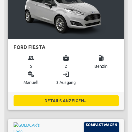
FORD FIESTA
group
business_center
local_gas_station
5
2
Benzin
miscellaneous_services
login
Manuell
3 Ausgang
DETAILS ANZEIGEN...
KOMPAKTWAGEN