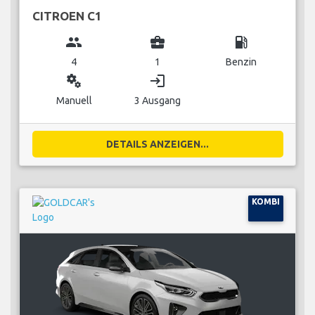
CITROEN C1
group
business_center
local_gas_station
4
1
Benzin
miscellaneous_services
login
Manuell
3 Ausgang
DETAILS ANZEIGEN...
KOMBI