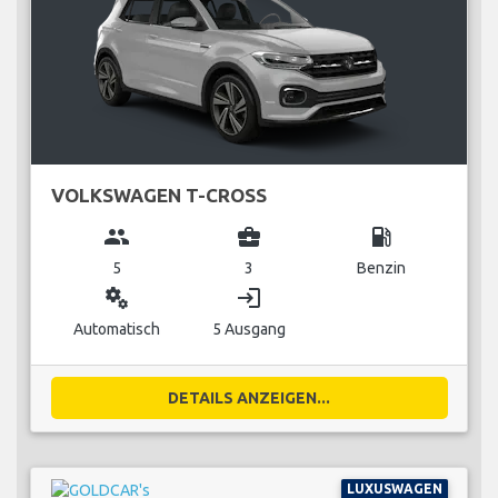
VOLKSWAGEN T-CROSS
group
business_center
local_gas_station
5
3
Benzin
miscellaneous_services
login
Automatisch
5 Ausgang
DETAILS ANZEIGEN...
LUXUSWAGEN