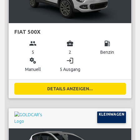
FIAT 500X
group
business_center
local_gas_station
5
2
Benzin
miscellaneous_services
login
Manuell
5 Ausgang
DETAILS ANZEIGEN...
KLEINWAGEN