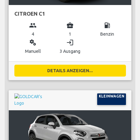
CITROEN C1
group
business_center
local_gas_station
4
1
Benzin
miscellaneous_services
login
Manuell
3 Ausgang
DETAILS ANZEIGEN...
KLEINWAGEN