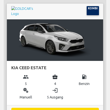
KOMBI
KIA CEED ESTATE
group
business_center
local_gas_station
5
4
Benzin
miscellaneous_services
login
Manuell
5 Ausgang