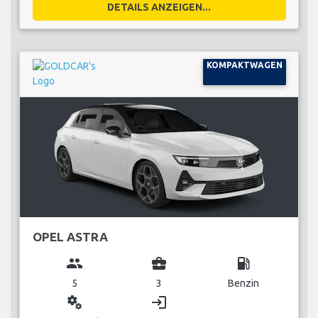
DETAILS ANZEIGEN...
KOMPAKTWAGEN
OPEL ASTRA
group
business_center
local_gas_station
5
3
Benzin
miscellaneous_services
login