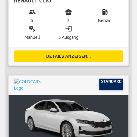
RENAULT CLIO
group
business_center
local_gas_station
5
2
Benzin
miscellaneous_services
login
Manuell
5 Ausgang
DETAILS ANZEIGEN...
STANDARD