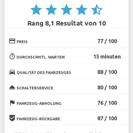
star
star
star
star
star_half
Rang 8,1 Resultat von 10
credit_card
77 / 100
PREIS
timer
15 minuten
DURCHSCHNTL. WARTEN
directions_car
88 / 100
QUALITÄT DES FAHRZEUGES
room_service
80 / 100
SCHALTERSERVICE
flag
76 / 100
FAHRZEUG-ABHOLUNG
beenhere
87 / 100
FAHRZEUG-RÜCKGABE