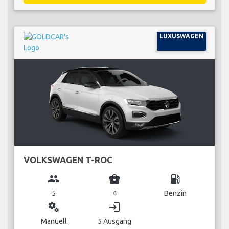
LUXUSWAGEN
VOLKSWAGEN T-ROC
group
business_center
local_gas_station
5
4
Benzin
miscellaneous_services
login
Manuell
5 Ausgang