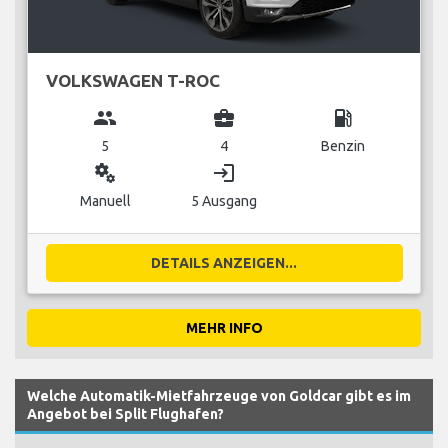
VOLKSWAGEN T-ROC
group
business_center
local_gas_station
5
4
Benzin
miscellaneous_services
login
Manuell
5 Ausgang
DETAILS ANZEIGEN...
MEHR INFO
Welche Automatik-Mietfahrzeuge von Goldcar gibt es im
Angebot bei Split Flughafen?