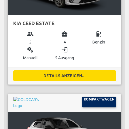
KIA CEED ESTATE
group
business_center
local_gas_station
5
4
Benzin
miscellaneous_services
login
Manuell
5 Ausgang
DETAILS ANZEIGEN...
KOMPAKTWAGEN