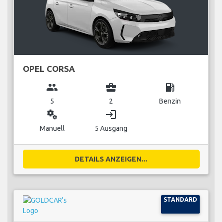
OPEL CORSA
group
business_center
local_gas_station
5
2
Benzin
miscellaneous_services
login
Manuell
5 Ausgang
DETAILS ANZEIGEN...
STANDARD