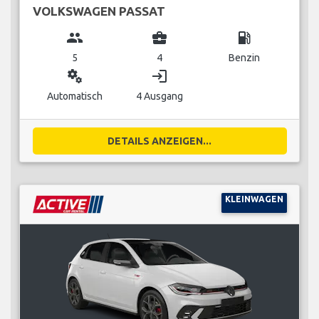
VOLKSWAGEN PASSAT
group
business_center
local_gas_station
5
4
Benzin
miscellaneous_services
login
Automatisch
4 Ausgang
DETAILS ANZEIGEN...
KLEINWAGEN