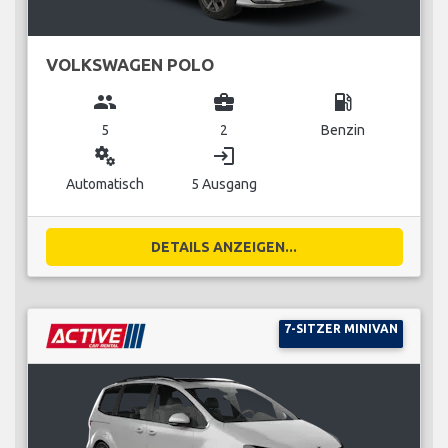
VOLKSWAGEN POLO
group
business_center
local_gas_station
5
2
Benzin
miscellaneous_services
login
Automatisch
5 Ausgang
DETAILS ANZEIGEN...
7-SITZER MINIVAN