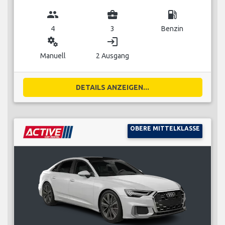
group
business_center
local_gas_station
4
3
Benzin
miscellaneous_services
login
Manuell
2 Ausgang
DETAILS ANZEIGEN...
OBERE MITTELKLASSE