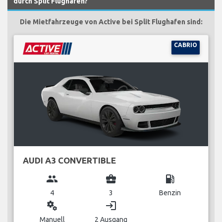
durch Split Flughafen?
Die Mietfahrzeuge von Active bei Split Flughafen sind:
CABRIO
AUDI A3 CONVERTIBLE
group
business_center
local_gas_station
4
3
Benzin
miscellaneous_services
login
Manuell
2 Ausgang