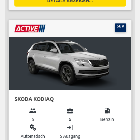
DETAILS ANZEIGEN...
SUV
SKODA KODIAQ
group
business_center
local_gas_station
5
6
Benzin
miscellaneous_services
login
Automatisch
5 Ausgang