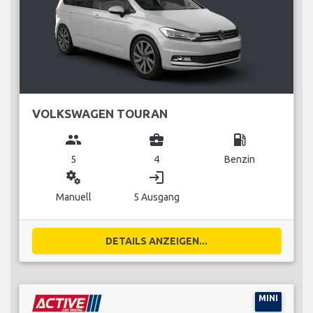
VOLKSWAGEN TOURAN
group
business_center
local_gas_station
5
4
Benzin
miscellaneous_services
login
Manuell
5 Ausgang
DETAILS ANZEIGEN...
MINI