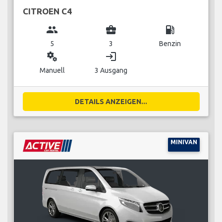
CITROEN C4
group
business_center
local_gas_station
5
3
Benzin
miscellaneous_services
login
Manuell
3 Ausgang
DETAILS ANZEIGEN...
MINIVAN