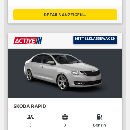
DETAILS ANZEIGEN...
MITTELKLASSEWAGEN
SKODA RAPID
group
business_center
local_gas_station
5
3
Benzin