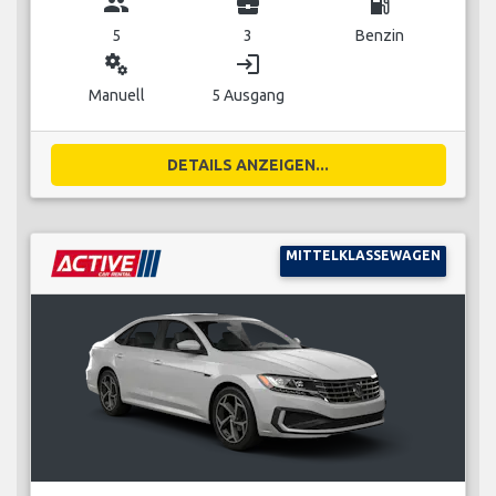
group
business_center
local_gas_station
5
3
Benzin
miscellaneous_services
login
Manuell
5 Ausgang
DETAILS ANZEIGEN...
MITTELKLASSEWAGEN