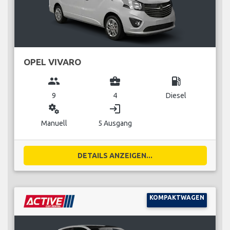
OPEL VIVARO
group
business_center
local_gas_station
9
4
Diesel
miscellaneous_services
login
Manuell
5 Ausgang
DETAILS ANZEIGEN...
KOMPAKTWAGEN