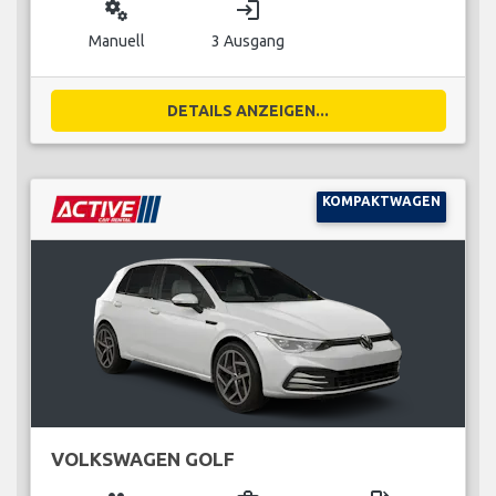
miscellaneous_services
login
Manuell
3 Ausgang
DETAILS ANZEIGEN...
KOMPAKTWAGEN
VOLKSWAGEN GOLF