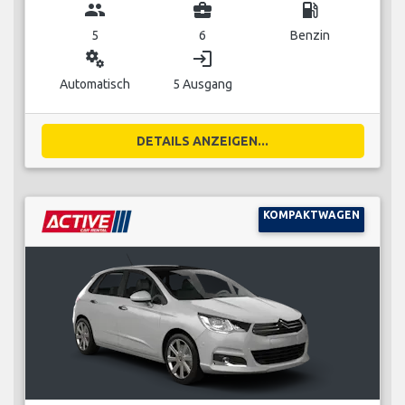
group
business_center
local_gas_station
5
6
Benzin
miscellaneous_services
login
Automatisch
5 Ausgang
DETAILS ANZEIGEN...
KOMPAKTWAGEN