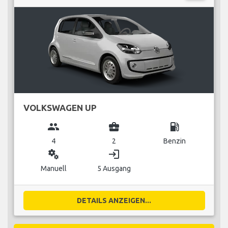
VOLKSWAGEN UP
group
business_center
local_gas_station
4
2
Benzin
miscellaneous_services
login
Manuell
5 Ausgang
DETAILS ANZEIGEN...