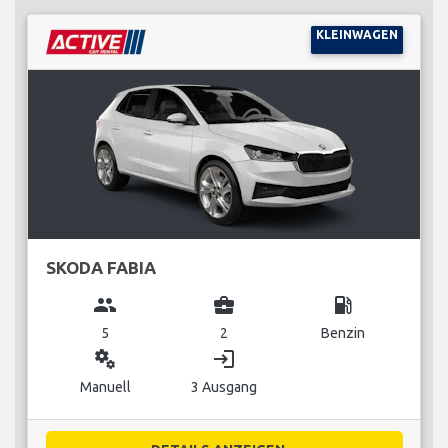
KLEINWAGEN
SKODA FABIA
group
business_center
local_gas_station
5
2
Benzin
miscellaneous_services
login
Manuell
3 Ausgang