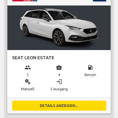
SEAT LEON ESTATE
group
business_center
local_gas_station
5
4
Benzin
miscellaneous_services
login
Manuell
5 Ausgang
DETAILS ANZEIGEN...