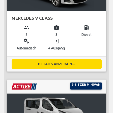
MERCEDES V CLASS
group
business_center
local_gas_station
8
3
Diesel
miscellaneous_services
login
Automatisch
4 Ausgang
DETAILS ANZEIGEN...
9-SITZER MINIVAN