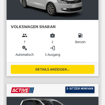
VOLKSWAGEN SHARAN
group
business_center
local_gas_station
7
2
Benzin
miscellaneous_services
login
Automatisch
5 Ausgang
DETAILS ANZEIGEN...
5-SITZER MINIVAN