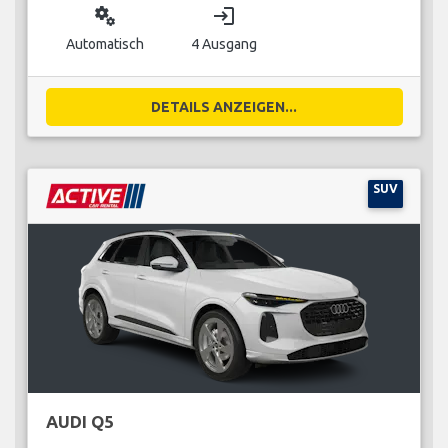
miscellaneous_services
login
Automatisch
4 Ausgang
DETAILS ANZEIGEN...
SUV
AUDI Q5