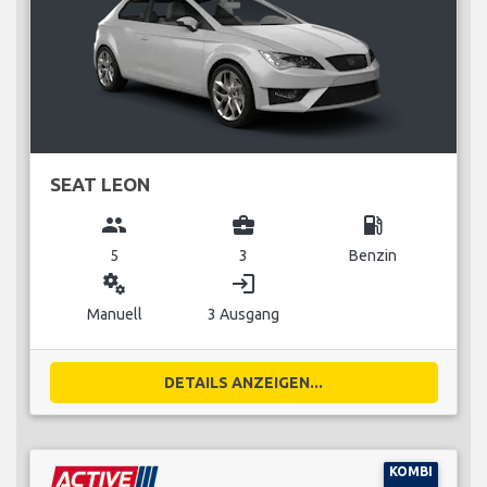
SEAT LEON
group
business_center
local_gas_station
5
3
Benzin
miscellaneous_services
login
Manuell
3 Ausgang
DETAILS ANZEIGEN...
KOMBI