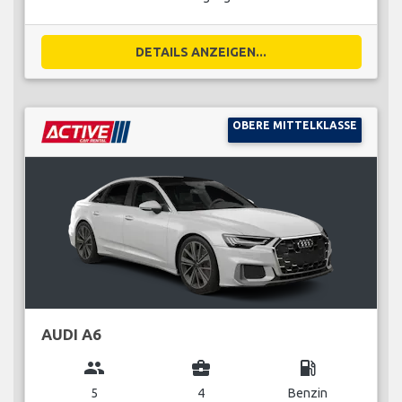
DETAILS ANZEIGEN...
OBERE MITTELKLASSE
AUDI A6
group
business_center
local_gas_station
5
4
Benzin