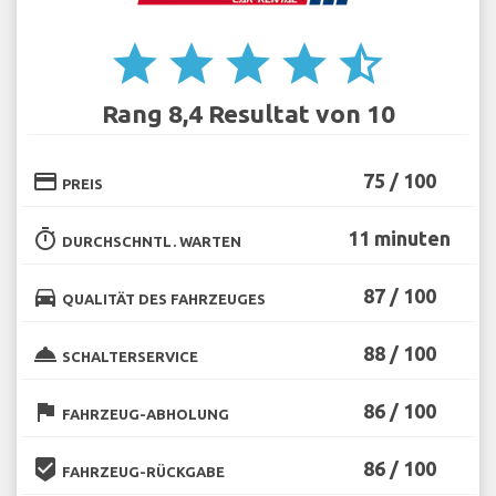
star
star
star
star
star_half
Rang 8,4 Resultat von 10
credit_card
75 / 100
PREIS
timer
11 minuten
DURCHSCHNTL. WARTEN
directions_car
87 / 100
QUALITÄT DES FAHRZEUGES
room_service
88 / 100
SCHALTERSERVICE
flag
86 / 100
FAHRZEUG-ABHOLUNG
beenhere
86 / 100
FAHRZEUG-RÜCKGABE