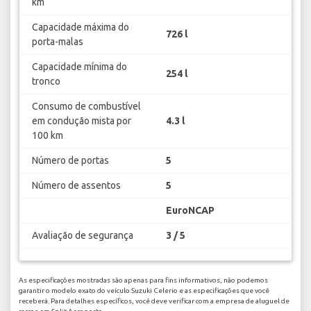
km
Capacidade máxima do
726 l
porta-malas
Capacidade mínima do
254 l
tronco
Consumo de combustível
em condução mista por
4.3 l
100 km
Número de portas
5
Número de assentos
5
EuroNCAP
Avaliação de segurança
3 / 5
As especificações mostradas são apenas para fins informativos, não podemos
garantir o modelo exato do veículo Suzuki Celerio e as especificações que você
receberá. Para detalhes específicos, você deve verificar com a empresa de aluguel de