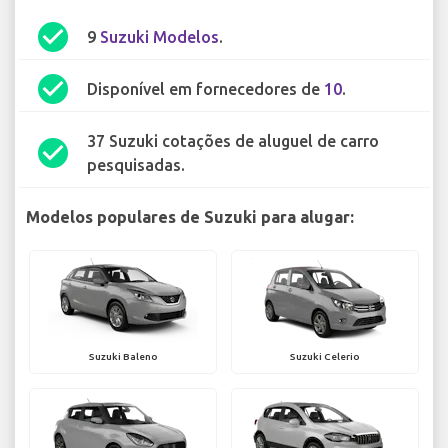
check_circle
9
Suzuki Modelos
.
check_circle
Disponível em fornecedores de
10
.
37 Suzuki cotações de aluguel de carro
check_circle
pesquisadas.
Modelos populares de Suzuki para alugar:
Suzuki Baleno
Suzuki Celerio