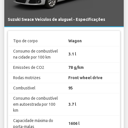
Suzuki Swace Veículos de aluguel - Especificações
Tipo de corpo
Wagon
Consumo de combustível
3.1 l
na cidade por 100 km
Emissões de CO2
78 g/km
Rodas motrizes
Front wheel drive
Combustível
95
Consumo de combustível
em autoestrada por 100
3.7 l
km
Capacidade máxima do
1606 l
porta-malas