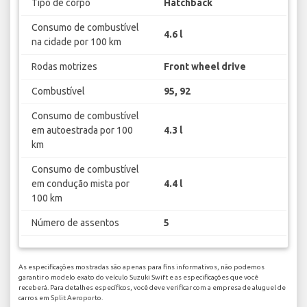
Tipo de corpo
Hatchback
Consumo de combustível
4.6 l
na cidade por 100 km
Rodas motrizes
Front wheel drive
Combustível
95, 92
Consumo de combustível
em autoestrada por 100
4.3 l
km
Consumo de combustível
em condução mista por
4.4 l
100 km
Número de assentos
5
As especificações mostradas são apenas para fins informativos, não podemos
garantir o modelo exato do veículo Suzuki Swift e as especificações que você
receberá. Para detalhes específicos, você deve verificar com a empresa de aluguel de
carros em Split Aeroporto.