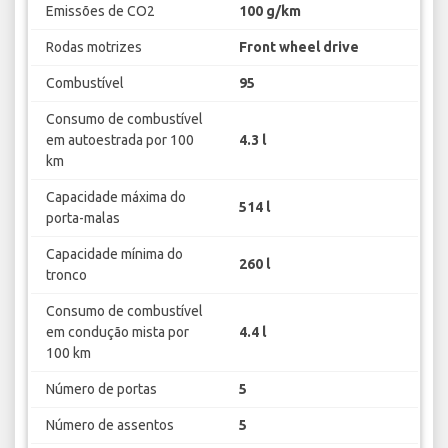
Emissões de CO2
100 g/km
Rodas motrizes
Front wheel drive
Combustível
95
Consumo de combustível
em autoestrada por 100
4.3 l
km
Capacidade máxima do
514 l
porta-malas
Capacidade mínima do
260 l
tronco
Consumo de combustível
em condução mista por
4.4 l
100 km
Número de portas
5
Número de assentos
5