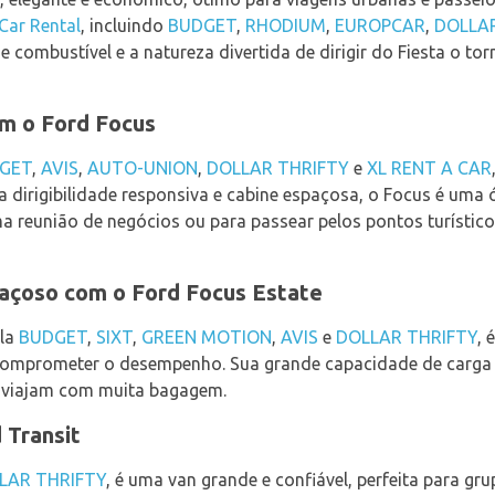
 Car Rental
, incluindo
BUDGET
,
RHODIUM
,
EUROPCAR
,
DOLLA
 combustível e a natureza divertida de dirigir do Fiesta o t
om o Ford Focus
GET
,
AVIS
,
AUTO-UNION
,
DOLLAR THRIFTY
e
XL RENT A CAR
 dirigibilidade responsiva e cabine espaçosa, o Focus é uma 
ma reunião de negócios ou para passear pelos pontos turístic
açoso com o Ford Focus Estate
ela
BUDGET
,
SIXT
,
GREEN MOTION
,
AVIS
e
DOLLAR THRIFTY
, 
omprometer o desempenho. Sua grande capacidade de carga e
e viajam com muita bagagem.
 Transit
LAR THRIFTY
, é uma van grande e confiável, perfeita para gru