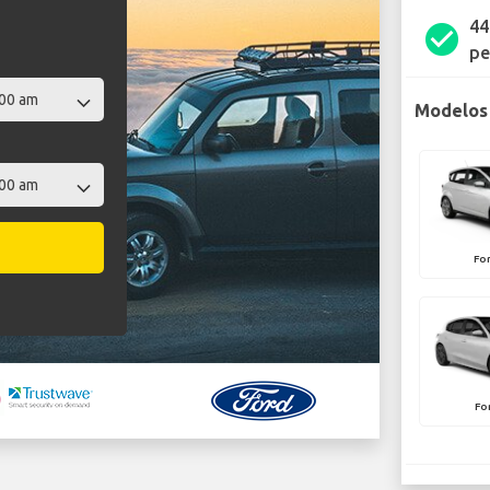
44
check_circle
pe
Modelos 
Fo
Fo