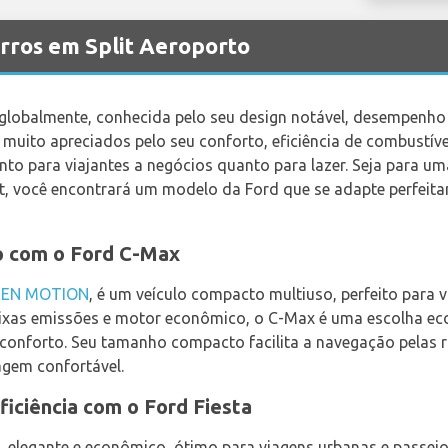
rros em Split Aeroporto
globalmente, conhecida pelo seu design notável, desempenho
muito apreciados pelo seu conforto, eficiência de combustíve
nto para viajantes a negócios quanto para lazer. Seja para u
it, você encontrará um modelo da Ford que se adapte perfeit
o com o Ford C-Max
EEN MOTION
, é um veículo compacto multiuso, perfeito para vi
ixas emissões e motor econômico, o C-Max é uma escolha ec
forto. Seu tamanho compacto facilita a navegação pelas rua
agem confortável.
iciência com o Ford Fiesta
, elegante e econômico, ótimo para viagens urbanas e passeio