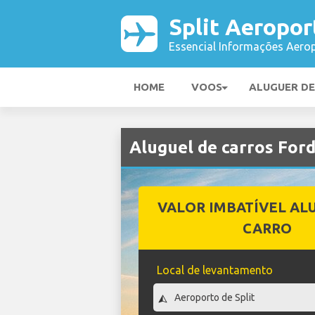
Split Aeropor
Essencial Informações Aerop
HOME
VOOS
ALUGUER D
Aluguel de carros For
VALOR IMBATÍVEL AL
CARRO
Local de levantamento