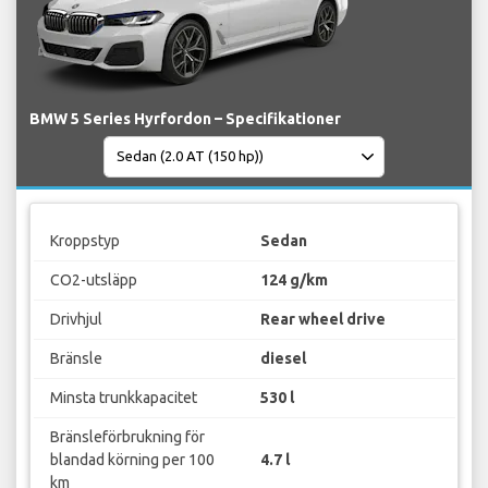
BMW 5 Series Hyrfordon – Specifikationer
Kroppstyp
Sedan
CO2-utsläpp
124 g/km
Drivhjul
Rear wheel drive
Bränsle
diesel
Minsta trunkkapacitet
530 l
Bränsleförbrukning för
blandad körning per 100
4.7 l
km