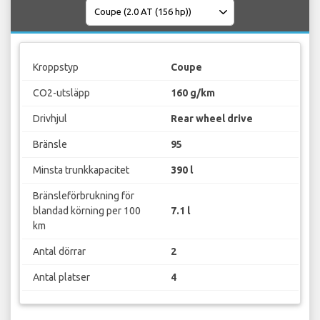
Kroppstyp
Coupe
CO2-utsläpp
160 g/km
Drivhjul
Rear wheel drive
Bränsle
95
Minsta trunkkapacitet
390 l
Bränsleförbrukning för
blandad körning per 100
7.1 l
km
Antal dörrar
2
Antal platser
4