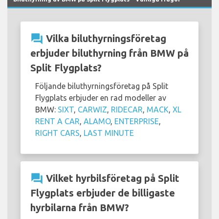
question_answer
Vilka biluthyrningsföretag
erbjuder biluthyrning från BMW på
Split Flygplats?
Följande biluthyrningsföretag på Split
Flygplats erbjuder en rad modeller av
BMW:
SIXT
,
CARWIZ
,
RIDECAR
,
MACK
,
XL
RENT A CAR
,
ALAMO
,
ENTERPRISE
,
RIGHT CARS
,
LAST MINUTE
question_answer
Vilket hyrbilsföretag på Split
Flygplats erbjuder de billigaste
hyrbilarna från BMW?