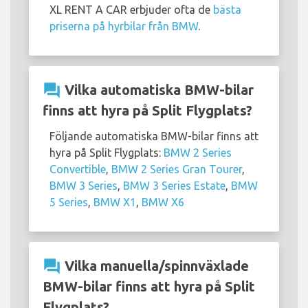
XL RENT A CAR erbjuder ofta de
bästa
priserna på hyrbilar från BMW
.
question_answer
Vilka automatiska BMW-bilar
finns att hyra på Split Flygplats?
Följande automatiska BMW-bilar finns att
hyra på Split Flygplats:
BMW 2 Series
Convertible
,
BMW 2 Series Gran Tourer
,
BMW 3 Series
,
BMW 3 Series Estate
,
BMW
5 Series
,
BMW X1
,
BMW X6
question_answer
Vilka manuella/spinnväxlade
BMW-bilar finns att hyra på Split
Flygplats?