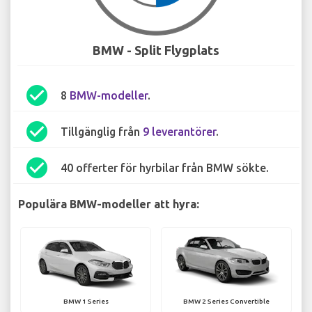
BMW - Split Flygplats
check_circle
8
BMW-modeller
.
check_circle
Tillgänglig från
9 leverantörer
.
check_circle
40 offerter för hyrbilar från BMW sökte.
Populära BMW-modeller att hyra:
BMW 1 Series
BMW 2 Series Convertible