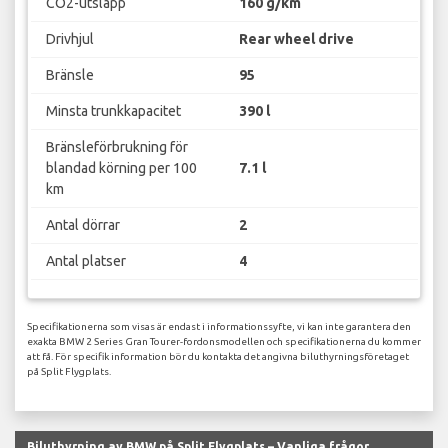
CO2-utsläpp
160 g/km
Drivhjul
Rear wheel drive
Bränsle
95
Minsta trunkkapacitet
390 l
Bränsleförbrukning för
blandad körning per 100
7.1 l
km
Antal dörrar
2
Antal platser
4
Specifikationerna som visas är endast i informationssyfte, vi kan inte garantera den
exakta BMW 2 Series Gran Tourer-fordonsmodellen och specifikationerna du kommer
att få. För specifik information bör du kontakta det angivna biluthyrningsföretaget
på Split Flygplats.
Biluthyrning av BMW på Split Flygplats – Vanliga frågor