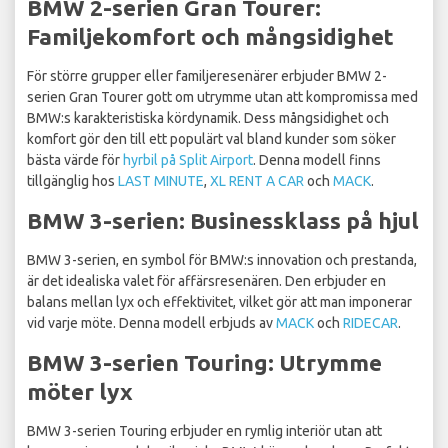
BMW 2-serien Gran Tourer:
Familjekomfort och mångsidighet
För större grupper eller familjeresenärer erbjuder BMW 2-
serien Gran Tourer gott om utrymme utan att kompromissa med
BMW:s karakteristiska kördynamik. Dess mångsidighet och
komfort gör den till ett populärt val bland kunder som söker
bästa värde för
hyrbil på Split Airport
. Denna modell finns
tillgänglig hos
LAST MINUTE
,
XL RENT A CAR
och
MACK
.
BMW 3-serien: Businessklass på hjul
BMW 3-serien, en symbol för BMW:s innovation och prestanda,
är det idealiska valet för affärsresenären. Den erbjuder en
balans mellan lyx och effektivitet, vilket gör att man imponerar
vid varje möte. Denna modell erbjuds av
MACK
och
RIDECAR
.
BMW 3-serien Touring: Utrymme
möter lyx
BMW 3-serien Touring erbjuder en rymlig interiör utan att