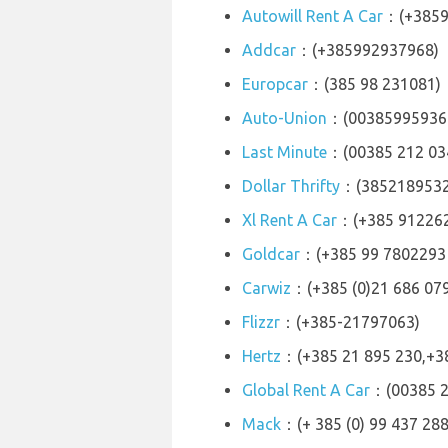
Autowill Rent A Car
：(+3859
Addcar
：(+385992937968)
Europcar
：(385 98 231081)
Auto-Union
：(00385995936
Last Minute
：(00385 212 03
Dollar Thrifty
：(3852189532
Xl Rent A Car
：(+385 91226
Goldcar
：(+385 99 7802293 
Carwiz
：(+385 (0)21 686 07
Flizzr
：(+385-21797063)
Hertz
：(+385 21 895 230,+38
Global Rent A Car
：(00385 2
Mack
：(+ 385 (0) 99 437 288