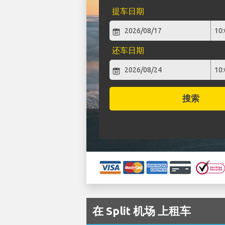
提车日期
还车日期
搜索
在 Split 机场 上租车