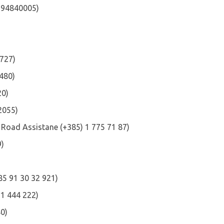
94840005)
727)
480)
0)
2055)
Road Assistane (+385) 1 775 71 87)
9)
5 91 30 32 921)
1 444 222)
0)