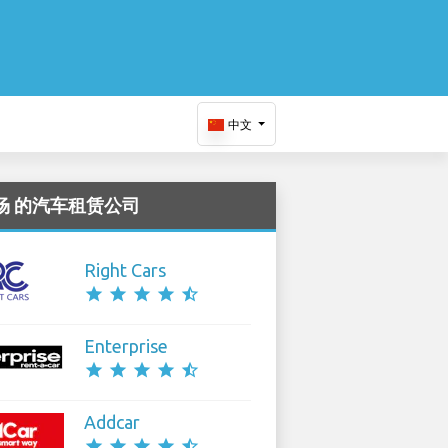
中文
 机场 的汽车租赁公司
Right Cars
star
star
star
star
star_half
Enterprise
star
star
star
star
star_half
Addcar
star
star
star
star
star_half