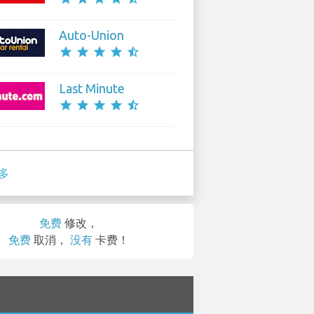
Auto-Union
star
star
star
star
star_half
Last Minute
star
star
star
star
star_half
多
免费
修改，
免费
取消，
没有
卡费！