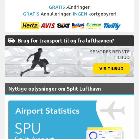
GRATIS
Ændringer,
GRATIS
Annulleringer,
INGEN
kortgebyrer!
airport_shuttle
Brug for transport til og fra lufthavnen?
SE VORES BEDSTE
TILBUD
VIS TILBUD
Nyttige oplysninger om Split Lufthavn