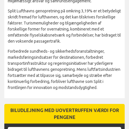
miljømæssigt ansvar og samfundsengagement.
Split Lufthavns genopretning på omkring 3,19% er et betydeligt
skridt fremad for lufthavnen, og det kan tilskrives forskellige
faktorer. Turismemuligheder og tilgængeligheden af
forskellige former for overnatning, kombineret med et
omfattende flyselskabsnetværk og forbindelser, har bidraget til
den voksende passagertrafik.
Forbedrede sundheds- og sikkerhedsforanstaltninger,
markedsføringsindsatser for destinationen, forbedret
transportinfrastruktur og regeringsinitiativer har yderligere
bidraget til lufthavnens genopretning. Mens luftfartsindustrien
fortsætter med at tilpasse sig, samarbejde og stræbe efter
kontinuerlig forbedring, forbliver lufthavne som Split i
frontlinjen for innovation og modstandsdygtighed.
BILUDLEJNING MED UOVERTRUFFEN VÆRDI FOR
PENGENE