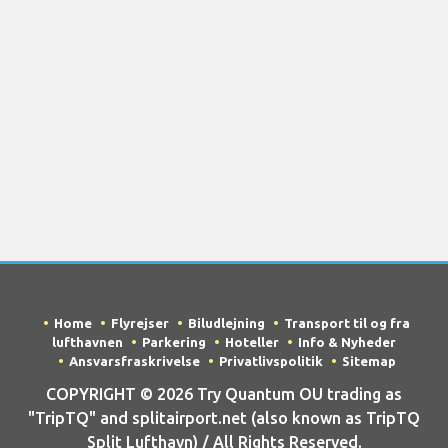
Home
Flyrejser
Biludlejning
Transport til og fra
lufthavnen
Parkering
Hoteller
Info & Nyheder
Ansvarsfraskrivelse
Privatlivspolitik
Sitemap
COPYRIGHT © 2026 Try Quantum OU trading as
"TripTQ" and splitairport.net (also known as TripTQ
Split Lufthavn) / All Rights Reserved.